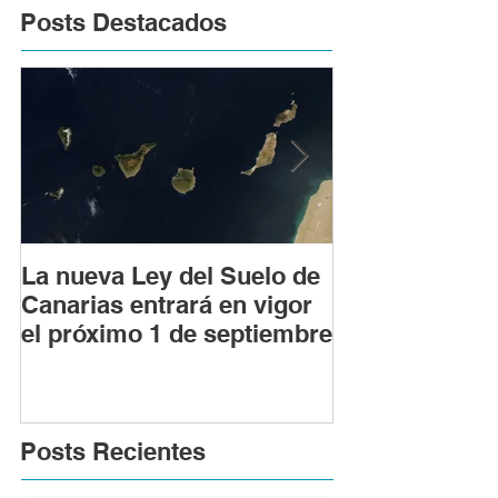
Posts Destacados
La nueva Ley del Suelo de
Los riesgos le
Canarias entrará en vigor
realizar obras
el próximo 1 de septiembre
con licencia u
previa
Posts Recientes