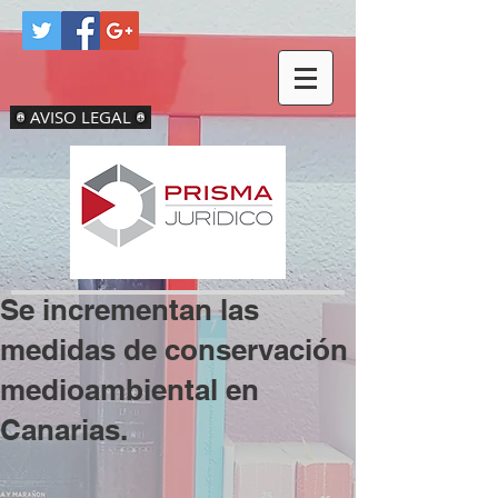
AVISO LEGAL
Se incrementan las
medidas de conservación
medioambiental en
Canarias.