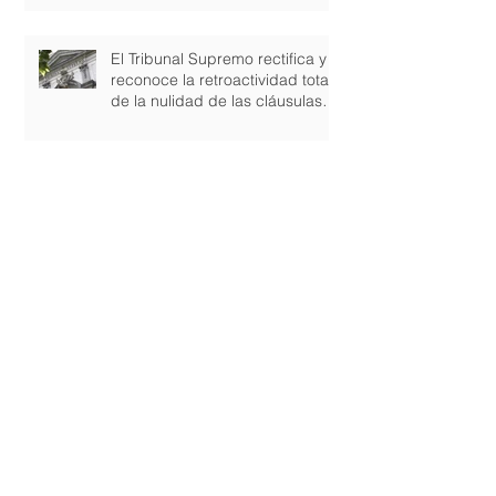
El Tribunal Supremo rectifica y
reconoce la retroactividad total
de la nulidad de las cláusulas
suel
La Audiencia Provincial de Las
Palmas paraliza el desalojo de
una vivienda porque la hipoteca
conten
Una nueva sentencia del TJUE
blinda los derechos del
consumidor ante las cláusulas
abusivas
Los jueces reconocen el
derecho de las empresas a
reclamar la cláusula suelo