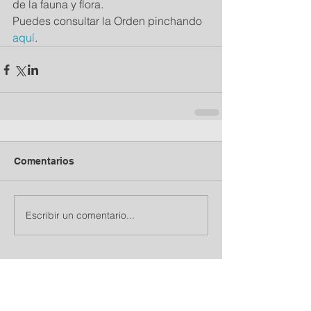
de la fauna y flora.
Puedes consultar la Orden pinchando 
aquí
. 
Comentarios
Escribir un comentario...