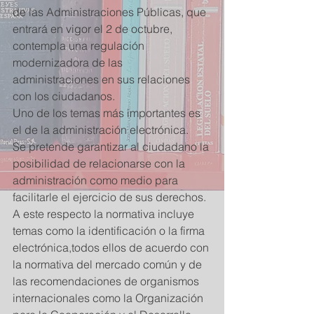
de las Administraciones Públicas, que 
entrará en vigor el 2 de octubre, 
contempla una regulación 
modernizadora de las 
administraciones en sus relaciones 
con los ciudadanos. 
Uno de los temas más importantes es 
el de la administración electrónica. 
Se pretende garantizar al ciudadano la 
posibilidad de relacionarse con la 
administración como medio para 
facilitarle el ejercicio de sus derechos. 
A este respecto la normativa incluye 
temas como la identificación o la firma 
electrónica,todos ellos de acuerdo con 
la normativa del mercado común y de 
las recomendaciones de organismos 
internacionales como la Organización 