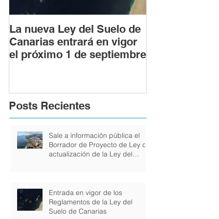
La nueva Ley del Suelo de
Los riesgos le
Canarias entrará en vigor
realizar obras
el próximo 1 de septiembre
con licencia u
previa
Posts Recientes
Sale a información pública el
Borrador de Proyecto de Ley de
actualización de la Ley del
Suelo y de los Espacios
Naturales Protegidos de
Canarias
Entrada en vigor de los
Reglamentos de la Ley del
Suelo de Canarias