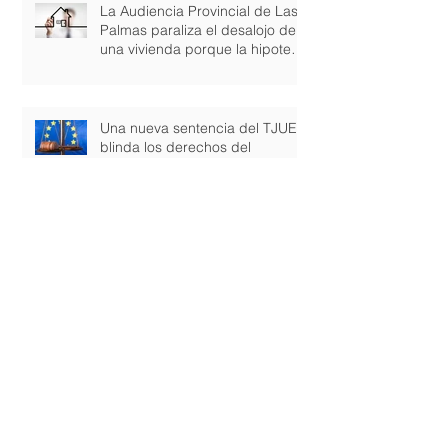
La Audiencia Provincial de Las
Palmas paraliza el desalojo de
una vivienda porque la hipoteca
conten
Una nueva sentencia del TJUE
blinda los derechos del
consumidor ante las cláusulas
abusivas
Los jueces reconocen el
derecho de las empresas a
reclamar la cláusula suelo
Sale a información pública el
Plan Especial de Ordenación de
la Playa de Las Teresitas