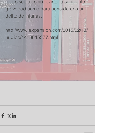
redes sociales no reviste la suficiente 
gravedad como para considerarlo un 
delito de injurias. 
http://www.expansion.com/2015/02/13/j
uridico/1423815377.html 