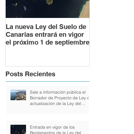
La nueva Ley del Suelo de
Los riesgos le
Canarias entrará en vigor
realizar obras
el próximo 1 de septiembre
con licencia u
previa
Posts Recientes
Sale a información pública el
Borrador de Proyecto de Ley de
actualización de la Ley del
Suelo y de los Espacios
Naturales Protegidos de
Canarias
Entrada en vigor de los
Reglamentos de la Ley del