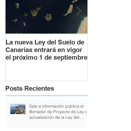
La nueva Ley del Suelo de
Los riesgos le
Canarias entrará en vigor
realizar obras
el próximo 1 de septiembre
con licencia u
previa
Posts Recientes
Sale a información pública el
Borrador de Proyecto de Ley de
actualización de la Ley del
Suelo y de los Espacios
Naturales Protegidos de