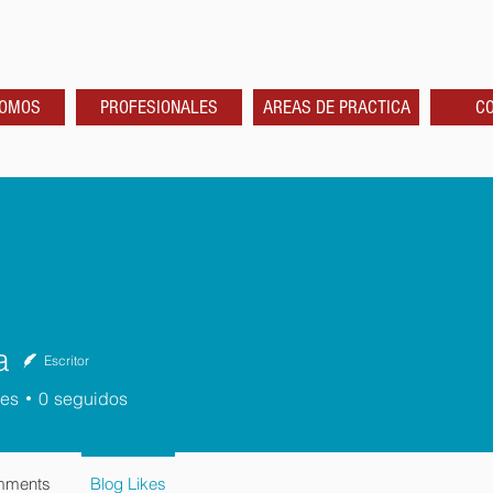
SOMOS
PROFESIONALES
AREAS DE PRACTICA
C
a
Escritor
res
0
seguidos
mments
Blog Likes