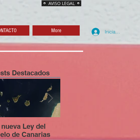
AVISO LEGAL
ONTACTO
More
Iniciar sesión
sts Destacados
 nueva Ley del
Los riesgos legales
Ent
elo de Canarias
de realizar obras sin
Tur