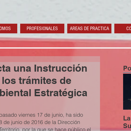
SOMOS
PROFESIONALES
AREAS DE PRACTICA
C
ta una Instrucción
Po
los trámites de
iental Estratégica
pasado viernes 17 de junio, ha sido 
La
8 de junio de 2016 de la Dirección 
Su
rritorio, por la que se hace público el 