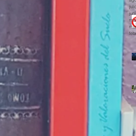
jul
jun
ma
mar
feb