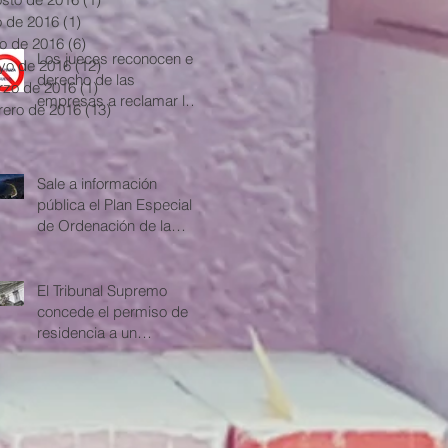
ante las cláusulas
io de 2016
(1)
1 entrada
abusivas
io de 2016
(6)
6 entradas
Los jueces reconocen el
yo de 2016
(12)
12 entradas
derecho de las
zo de 2016
(1)
1 entrada
empresas a reclamar la
rero de 2016
(13)
13 entradas
cláusula suelo
Sale a información
pública el Plan Especial
de Ordenación de la
Playa de Las Teresitas
El Tribunal Supremo
concede el permiso de
residencia a un
extranjero con
antecedentes penales e
hij