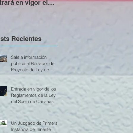
trará en vigor el
contar con licencia
den
óximo 1 de
urbanística previa
Ver
ptiembre
sts Recientes
Sale a información
pública el Borrador de
Proyecto de Ley de
actualización de la Ley
del Suelo y de los
Espacios Naturales
Entrada en vigor de los
Protegidos de Canarias
Reglamentos de la Ley
del Suelo de Canarias
Un Juzgado de Primera
Instancia de Tenerife