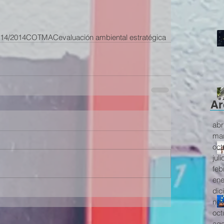
 14/2014
COTMAC
evaluación ambiental estratégica
Ar
abr
mar
oct
jul
feb
ene
dic
nov
oct
ago