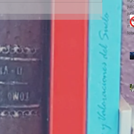
jul
jun
ma
mar
feb