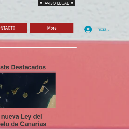
AVISO LEGAL
ONTACTO
More
Iniciar sesión
sts Destacados
 nueva Ley del
Los riesgos legales
Ent
elo de Canarias
de realizar obras sin
Tur