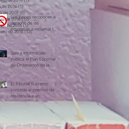
ante las cláusulas
io de 2016
(1)
1 entrada
abusivas
io de 2016
(6)
6 entradas
Los jueces reconocen el
yo de 2016
(12)
12 entradas
derecho de las
zo de 2016
(1)
1 entrada
empresas a reclamar la
rero de 2016
(13)
13 entradas
cláusula suelo
Sale a información
pública el Plan Especial
de Ordenación de la
Playa de Las Teresitas
El Tribunal Supremo
concede el permiso de
residencia a un
extranjero con
antecedentes penales e
hij