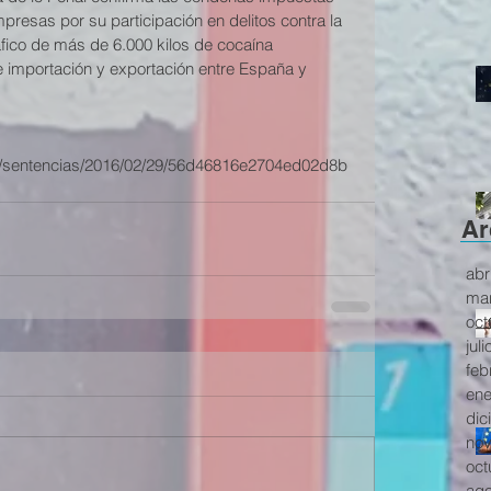
presas por su participación en delitos contra la 
áfico de más de 6.000 kilos de cocaína 
 importación y exportación entre España y 
co/sentencias/2016/02/29/56d46816e2704ed02d8b
Ar
abr
mar
oct
jul
feb
ene
dic
nov
oct
ago