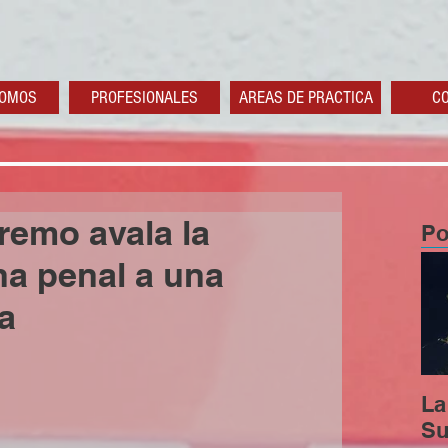
SOMOS
PROFESIONALES
AREAS DE PRACTICA
C
remo avala la
Po
a penal a una
a
La
Su