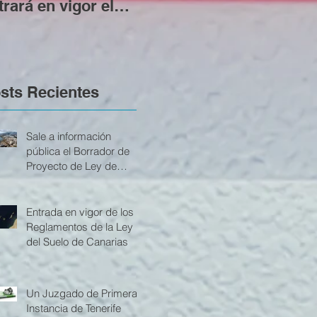
trará en vigor el
contar con licencia
den
óximo 1 de
urbanística previa
Ver
ptiembre
sts Recientes
Sale a información
pública el Borrador de
Proyecto de Ley de
actualización de la Ley
del Suelo y de los
Espacios Naturales
Entrada en vigor de los
Protegidos de Canarias
Reglamentos de la Ley
del Suelo de Canarias
Un Juzgado de Primera
Instancia de Tenerife