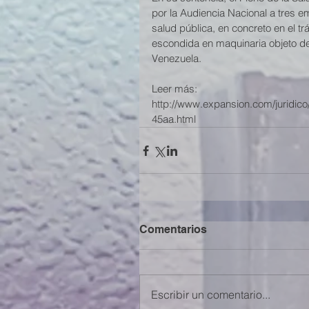
por la Audiencia Nacional a tres em
salud pública, en concreto en el tr
escondida en maquinaria objeto de
Venezuela. 
Leer más: 
http://www.expansion.com/juridi
45aa.html
Comentarios
Escribir un comentario...